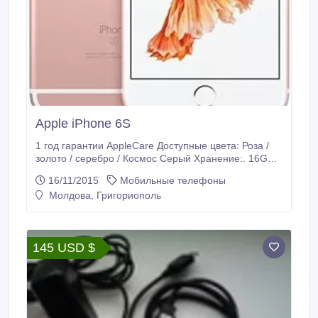
Apple iPhone 6S
1 год гарантии AppleCare Доступные цвета: Роза /
золото / серебро / Космос Серый Хранение:. 16GB /
64GB / 128GB Новый завод разблокирована
16/11/2015
Мобильные телефоны
(герметичный ИСПРАВНЫЙ коробка) WhatsApp: +1
Молдова, Григориополь
(530) 3640307 Skype :. Air_cell_ny Эл. адрес:.
Air_cellinc@hotmail.com.
145 USD $