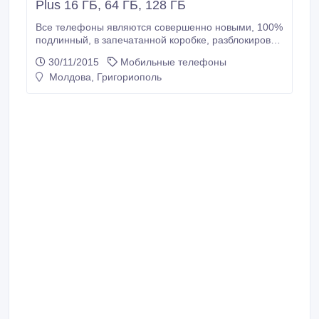
Plus 16 ГБ, 64 ГБ, 128 ГБ
Все телефоны являются совершенно новыми, 100%
подлинный, в запечатанной коробке, разблокирован
с завода со всеми оригинальными аксессуарами
30/11/2015
Мобильные телефоны
стандартных включенных вы можете использовать
Молдова, Григориополь
их с любым сим-карты в любой стране. 1 год
международной гарантии. Купить 2 единицы и
получить 1 единицу бесплатно в качестве подарка и
бесплатная доставка к вашему порогу.