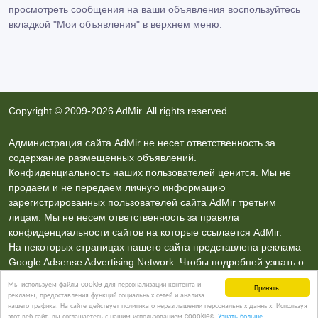
просмотреть сообщения на ваши объявления воспользуйтесь
вкладкой
"Мои объявления"
в верхнем меню.
Copyright © 2009-2026 AdMir. All rights reserved.
Администрация сайта AdMir не несет ответственность за
содержание размещенных объявлений.
Конфиденциальность наших пользователей ценится. Мы не
продаем и не передаем личную информацию
зарегистрированных пользователей сайта AdMir третьим
лицам. Мы не несем ответственность за правила
конфиденциальности сайтов на которые ссылается AdMir.
На некоторых страницах нашего сайта представлена реклама
Google Adsense Advertising Network. Чтобы подробней узнать о
правилах конфиденциальности Google
нажмите тут
.
Мы используем файлы cookie для персонализации контента и
Принять!
рекламы, предоставления функций социальных сетей и анализа
нашего трафика. На сайте действует политика о неразглашении персональных данных. Используя
Контакты
этот веб-сайт, вы соглашаетесь с нашим использованием coookies.
Узнать больше