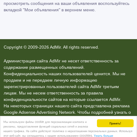
просмотреть сообщения на ваши объявления воспользуйтесь
вкладкой
"Мои объявления"
в верхнем меню.
Copyright © 2009-2026 AdMir. All rights reserved.
Администрация сайта AdMir не несет ответственность за
содержание размещенных объявлений.
Конфиденциальность наших пользователей ценится. Мы не
продаем и не передаем личную информацию
зарегистрированных пользователей сайта AdMir третьим
лицам. Мы не несем ответственность за правила
конфиденциальности сайтов на которые ссылается AdMir.
На некоторых страницах нашего сайта представлена реклама
Google Adsense Advertising Network. Чтобы подробней узнать о
правилах конфиденциальности Google
нажмите тут
.
Мы используем файлы cookie для персонализации контента и
Принять!
рекламы, предоставления функций социальных сетей и анализа
нашего трафика. На сайте действует политика о неразглашении персональных данных. Используя
Контакты
этот веб-сайт, вы соглашаетесь с нашим использованием coookies.
Узнать больше